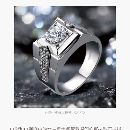
金伯利钻石克拉钻 《
风范
》
电影和电视剧中的女主角大都带着闪闪的克拉钻石戒指