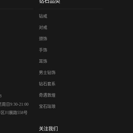
钻石品类
钻戒
对戒
颈饰
手饰
耳饰
男士钻饰
钻石套系
奇遇敦煌
8
9:30-21:00
宝石珐琅
区川展路558号
关注我们