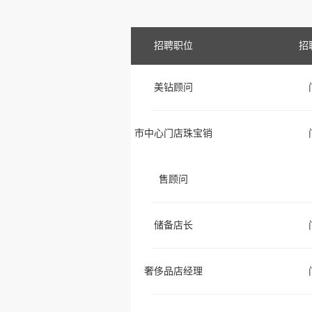
招聘职位
招
美钻顾问
市中心门店珠宝销
售顾问
储备店长
奢侈品店经理