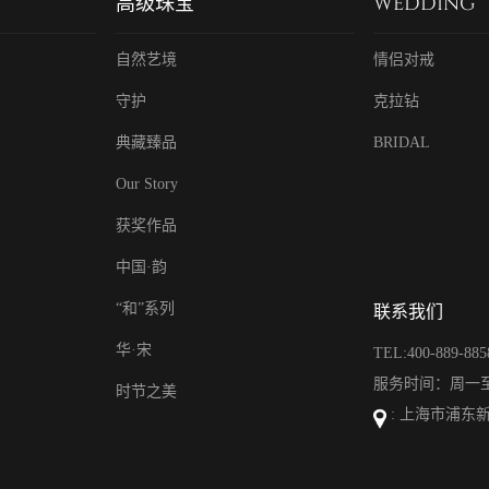
高级珠宝
WEDDING
自然艺境
情侣对戒
守护
克拉钻
典藏臻品
BRIDAL
Our Story
获奖作品
中国·韵
“和”系列
联系我们
华·宋
TEL:400-889-885
服务时间：周一至周日
时节之美
: 上海市浦东新