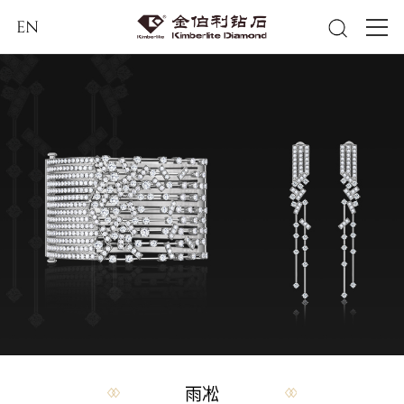
EN
雨凇