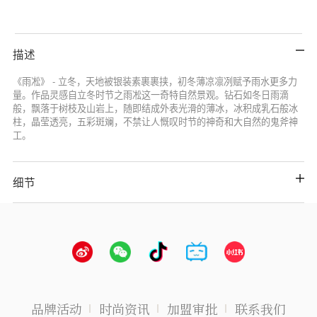
描述
《雨凇》 - 立冬，天地被银装素裹裹挟，初冬薄凉凛冽赋予雨水更多力
量。作品灵感自立冬时节之雨凇这一奇特自然景观。钻石如冬日雨滴
般，飘落于树枝及山岩上，随即结成外表光滑的薄冰，冰积成乳石般冰
柱，晶莹透亮，五彩斑斓，不禁让人慨叹时节的神奇和大自然的鬼斧神
工。
细节
品牌活动
时尚资讯
加盟审批
联系我们