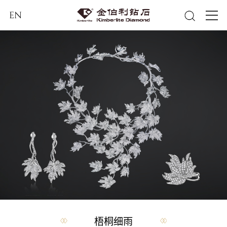
EN
梧桐细雨