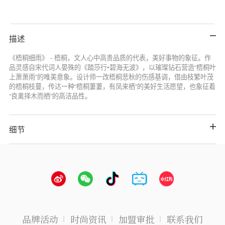
描述
《梧桐细雨》 - 梧桐，文人心中高贵品质的代表，美好事物的象征。作
品灵感自宋代词人晏殊的《踏莎行•碧海无波》，以璀璨钻石营造“梧桐叶
上萧萧雨”的唯美意象。设计师一改梧桐悲秋的伤感基调，借由枝繁叶茂
的梧桐枝蔓，传达一种“梧桐萋萋，有凤来栖”的美好生活愿望，也象征着
“良禽择木而栖”的高洁品性。
细节
品牌活动
时尚资讯
加盟审批
联系我们