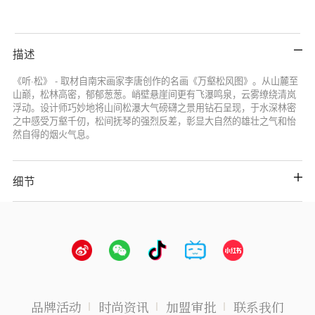
描述
《听·松》 - 取材自南宋画家李唐创作的名画《万壑松风图》。从山麓至
山巅，松林高密，郁郁葱葱。峭壁悬崖间更有飞瀑鸣泉，云雾缭绕清岚
浮动。设计师巧妙地将山间松瀑大气磅礴之景用钻石呈现，于水深林密
之中感受万壑千仞，松间抚琴的强烈反差，彰显大自然的雄壮之气和怡
然自得的烟火气息。
细节
品牌活动
时尚资讯
加盟审批
联系我们