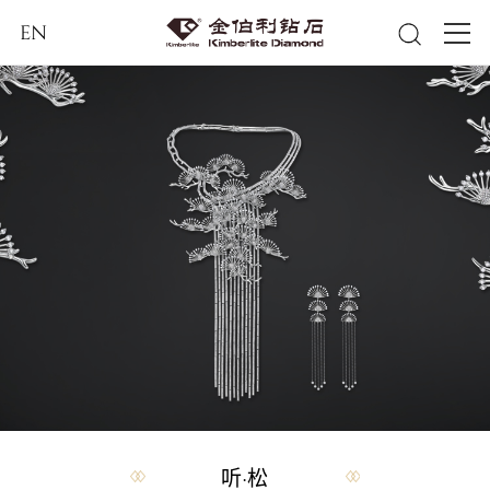
EN
听·松