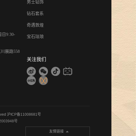
男士钻饰
钻石套系
奇遇敦煌
9:30-
宝石珐琅
川展路558
关注我们
rved
沪ICP备11008681号
2003948号
友情链接