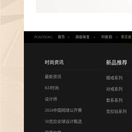
POSITION：
首页
>
高级珠宝
>
中国·韵
>
青花瓷
时尚资讯
新品推荐
最新资讯
婚戒系列
KD时尚
对戒系列
设计师
套系系列
2024中国网球公开赛
克拉钻系列
50克拉全球设计甄选