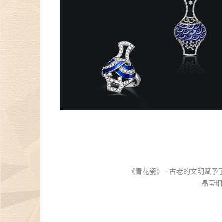
《青花瓷》 - 古老的文明
晶莹细