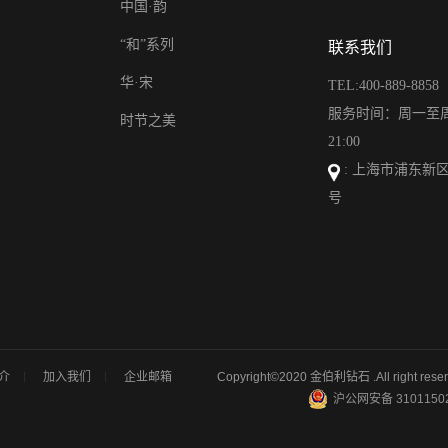
中国·韵
“和”系列
联系我们
华·宋
TEL:400-889-8858
服务时间：周一至周日
时节之美
21:00
: 上海市浦东新区
号
介
加入我们
企业邮箱
Copyright©2020 金伯利钻石 .All right rese
沪公网安备 3101150