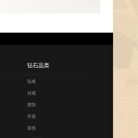
钻石品类
钻戒
对戒
颈饰
手饰
耳饰