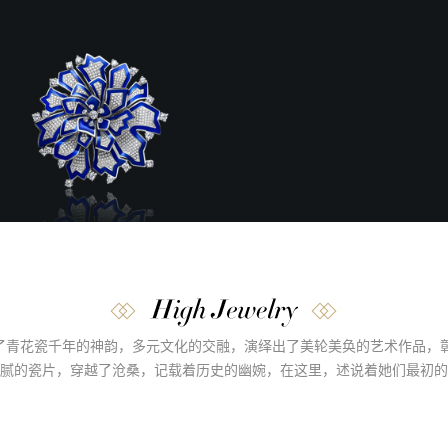
赋予了青花瓷千年的神韵，多元文化的交融，演绎出了美轮美奂的艺术作品，
腻的瓷片，穿越了沧桑，记载着历史的幽婉，在这里，述说着她们最初的