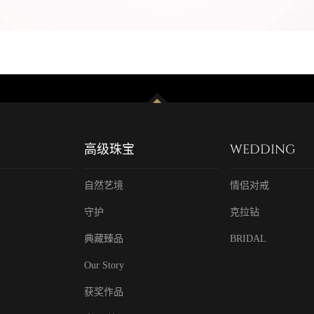
高级珠宝
WEDDING
自然艺境
情侣对戒
守护
克拉钻
典藏臻品
BRIDAL
Our Story
获奖作品