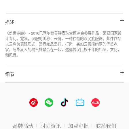
描述
《盛世霓裳》 - 2016巴塞尔世界钟表珠宝博览会参展作品，荣获国家设
计专利。霓裳，汉服的美称；云肩，一种独特的汉民族服饰。此件作品
以云肩为表现形式，寓意龙凤呈祥，打造一袭如云霞般绚丽的华美霓
裳。与华夏人的精气神融合在一起，透露着汉民族千年的礼仪，文化，
和风骨。
细节
品牌活动
时尚资讯
加盟审批
联系我们