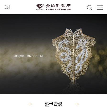
EN
盛世霓裳