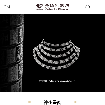
EN
神州墨韵