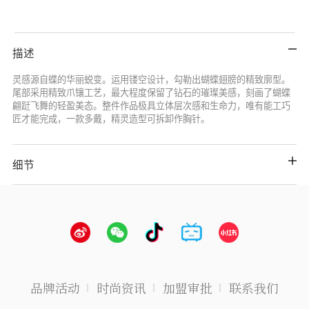
描述
灵感源自蝶的华丽蜕变。运用镂空设计，勾勒出蝴蝶翅膀的精致廓型。
尾部采用精致爪镶工艺，最大程度保留了钻石的璀璨美感，刻画了蝴蝶
翩跹飞舞的轻盈美态。整件作品极具立体层次感和生命力，唯有能工巧
匠才能完成，一款多戴，精灵造型可拆卸作胸针。
细节
品牌活动
时尚资讯
加盟审批
联系我们