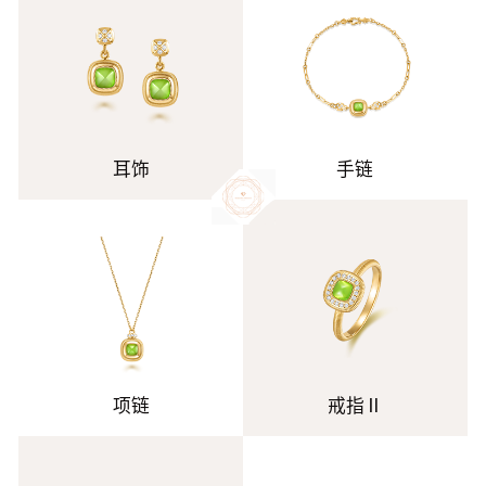
耳饰
手链
项链
戒指Ⅱ