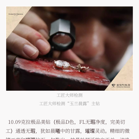
工匠大师检测
工匠大师检测“玉兰晨露”主钻
10.09克拉极品美钻（极品D色，FL无瑕净度，完美切
工）通透无瑕，犹如晨曦中的甘露，璀璨灵动。精细的微