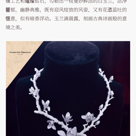
镶工艺和璀璨钻石，勾勒出一枝曼妙鲜活的白玉兰，洁净
馨郁，幽静典雅，既有迎风绽放的风姿，又有花恣蕊吐的
惬意，似有暗香浮动。玉兰滴晨露，刻画古典诗画般的意
境之美。