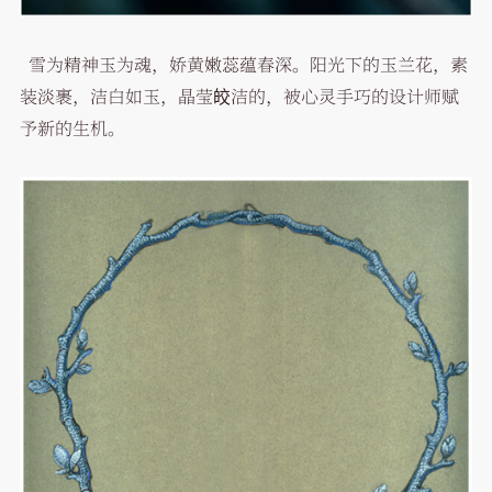
雪为精神玉为魂，娇黄嫩蕊蕴春深。阳光下的玉兰花，素
装淡裹，洁白如玉，晶莹皎洁的，被心灵手巧的设计师赋
予新的生机。