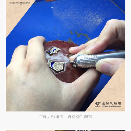
工匠大师镶嵌“青花瓷”群钻