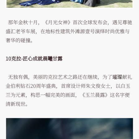
那年金秋十月，《月光女神》首次全球发布会，遇见尊驰
盛汇老爷车展，在地标性建筑外滩源壹号演绎时尚优雅与
奢华的碰撞。
10
克拉
-
匠心成就晨曦甘露
无独有偶，美丽的克拉艺术之路还在继续，为了璀璨献礼
金伯利钻石20周年盛典，首席设计师朱文俊女士，以白玉
兰为元素，构思一幅完美的画面，《玉兰晨露》这名字便
清新现世。