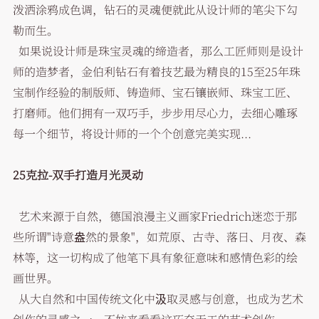
泼洒涂鸦成色调，钻石的灵魂便就此从设计师的笔尖下勾
勒而生。
如果说设计师是珠宝灵魂的缔造者，那么工匠师则是设计
师的造梦者，金伯利钻石有着技艺最为精良的15至25年珠
宝制作经验的制版师、铸造师、宝石镶嵌师、珠宝工匠、
打磨师。他们拥有一双巧手，步步用尽心力，去细心雕琢
每一个细节，将设计师的一个个创意完美实现...
25克拉-双手打造月光灵动
艺术来源于自然，德国浪漫主义画家Friedrich迷恋于那
些所谓"诗意盎然的景象"，如荒原、古寺、落日、月夜、森
林等，这一切构成了他笔下具有象征意味和感情色彩的绘
画世界。
从大自然和中国传统文化中汲取灵感与创意，也成为艺术