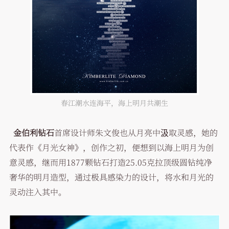
春江潮水连海平，海上明月共潮生
金伯利钻石
首席设计师朱文俊也从月亮中汲取灵感，她的
代表作《月光女神》，创作之初，便想到以海上明月为创
意灵感，继而用1877颗钻石打造25.05克拉顶级圆钻纯净
奢华的明月造型，通过极具感染力的设计，将水和月光的
灵动注入其中。