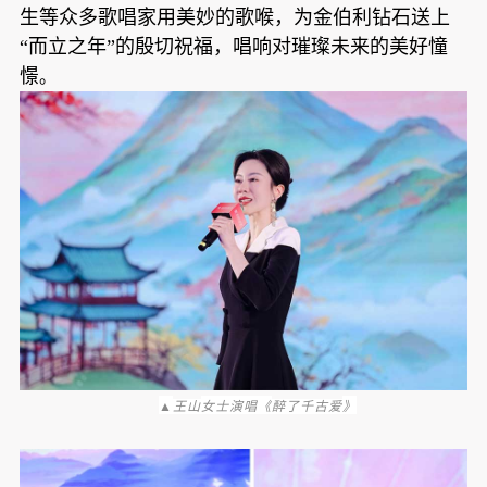
生等众多歌唱家用美妙的歌喉，为金伯利钻石送上
“而立之年”的殷切祝福，唱响对璀璨未来的美好憧
憬
。
▲
女士演唱《
》
王山
醉了千古爱