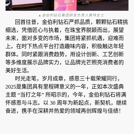
▲
金伯利钻石
发负责人黄玮女士
集团研
回首往昔，金伯利钻石严抓品质，颗颗钻石精挑
细选，凭借匠心与执着，在珠宝界脱颖而出，展望
未来，面对多变的市场，集团将紧抓机遇，迎难而
上。在时下热点平台打造趣味内容，积极触达年轻
群体。同时紧跟消费趋势，用设计创新、工艺创新
等多维度展示品牌实力，让品牌光芒照亮消费者的
美好生活。
时光走笔，岁月成章，感恩三十载荣耀同行，
2025是集团具有里程碑意义的一年，正如本次盛典
主题 “当打之年” 所昭示的，今年，金伯利钻石将满
怀感恩与斗志。以 30 周年为新起点，新契机，继续
奋进，携手在深耕并热爱的领域再创辉煌与佳绩！