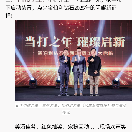
生、
李树建先生、
董搏先生一同汇聚星光，携手按
下启动装置，点亮金伯利钻石2025年的闪耀新征
程！
▲李树建先生、董搏先生、郁钧剑先生（从左至右顺序）参与启动
仪式
美酒佳肴、红包抽奖、宠粉互动……现场欢声笑