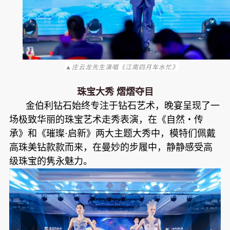
▲
演唱《
》
庄云龙先生
江南四月车水忙
珠宝大秀 熠熠夺目
金伯利钻石始终专注于钻石艺术，晚宴呈现了一
场极致华丽的珠宝艺术走秀表演，在《自然・传
承》和《璀璨·启新》两大主题大秀中，模特们佩戴
高珠美钻款款而来，在曼妙的步履中，静静感受高
级珠宝的隽永魅力。