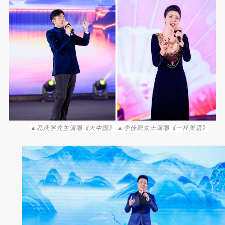
▲
演唱《
》
孔庆学先生
大中国
▲李佳蔚女士演唱《一杯美酒》