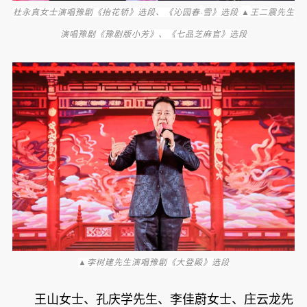
·
▲
杜永真女士演唱豫剧《抬花轿》选段、《沁园春
雪》选段
王二震先生
演唱豫剧《豫剧版小芳》、《七品芝麻官》选段
▲李树建先生演唱豫剧《大登殿》选段
王山女士、孔庆学先生、李佳蔚女士、庄云龙先