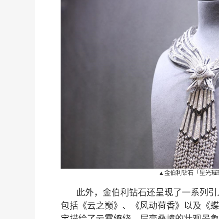
季
绎
▲金伯利钻石「星光璀
此外，金伯利钻石还呈现了一系列引
包括《云之巅》、《风动荷香》以及《蝶