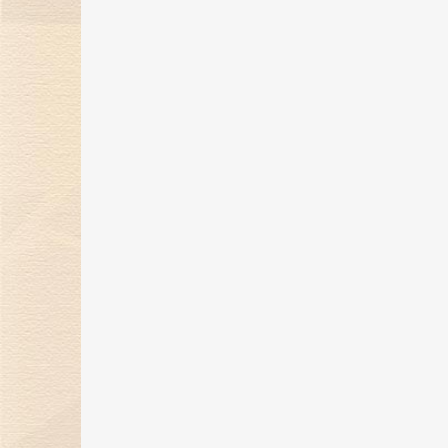
蜜告白季！
30 Apr 2024
金伯利钻石携珠宝臻品亮相第四届
消博会，展现东方美学魅力
16 Apr 2024
金伯利钻石展现东方美学魅力，即
将璀璨登场消博会
26 Mar 2024
“爱，与你同行”金伯利钻石集团年
盛典圆满落幕
29 Feb 2024
金伯利钻石倾情呈献「完美恋人」
系列对戒，诠释现代爱情观！
19 Jan 2024