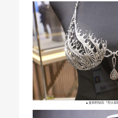
珠
度
▲金伯利钻石「烈火如