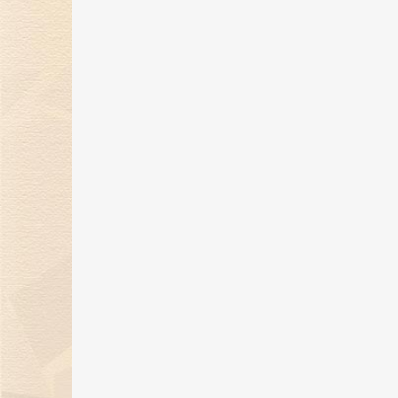
金伯利钻石闪耀2024上海首饰设计
腕表周，奏响天然钻石华美乐章
02 Jan 2025
金伯利钻石优雅呈现「宝石珐琅」
系列，引领金致主义新风尚
12 Dec 2024
金伯利钻石盛世霓裳高级珠宝亮相
东方意象时尚盛典
21 Oct 2024
金伯利钻石成为2024中国网球公开
赛官方独家钻石供应商
06 Sep 2024
金伯利钻石：七夕浪漫季，用爱与
钻石联结你我！