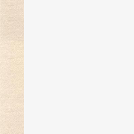
金伯利钻石携手2023中国网球公开
赛，打造精彩体育盛宴！
24 Oct 2023
金伯利钻石「誓爱ING」浪漫婚礼
开启，缔结爱的契约！
27 Sep 2023
自然艺境——金伯利钻石赴香港国际
珠宝展璀璨之旅！
25 Sep 2023
金伯利钻石9月相约香港珠宝展 演
自然艺境之美
13 Sep 2023
金伯利钻石中网加油季|悦动网球，
致敬高光
28 Aug 2023