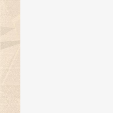
天然钻石点亮璀璨盛宴，金伯利钻
石获BAZAAR Jewelry“年度杰出
宝设计”大奖！
26 Dec 2023
金伯利钻石璀璨亮相2023上海首饰
设计腕表周，带来天然钻石奢华盛
宴！
22 Dec 2023
12月21日，金伯利钻石邀您共度年
示爱日！
15 Dec 2023
金伯利钻石“奇遇敦煌”系列新品上
市，解锁秋冬时髦穿搭！
07 Nov 2023