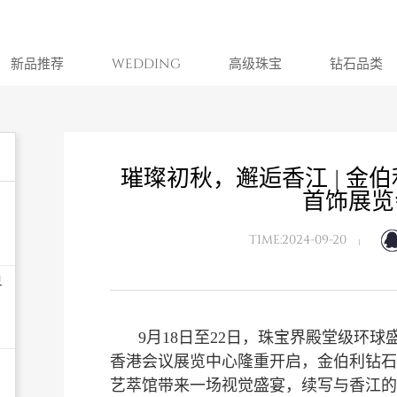
新品推荐
WEDDING
高级珠宝
钻石品类
璀璨初秋，邂逅香江 | 金
首饰展览
TIME:2024-09-20
界
9月18日至22日，珠宝界殿堂级环
香港会议展览中心隆重开启，金伯利钻石
艺萃馆带来一场视觉盛宴，续写与香江的