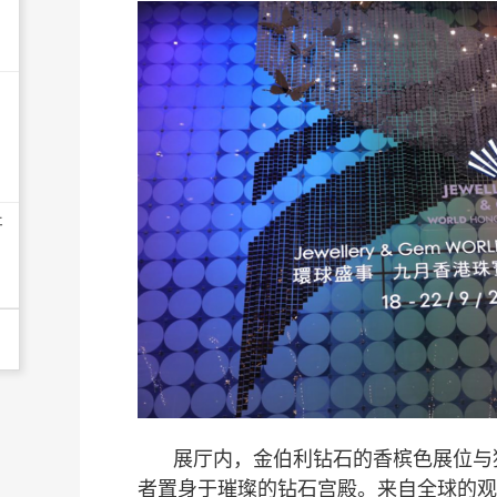
开
展厅内，金伯利钻石的香槟色展位与
者置身于璀璨的钻石宫殿。来自全球的观