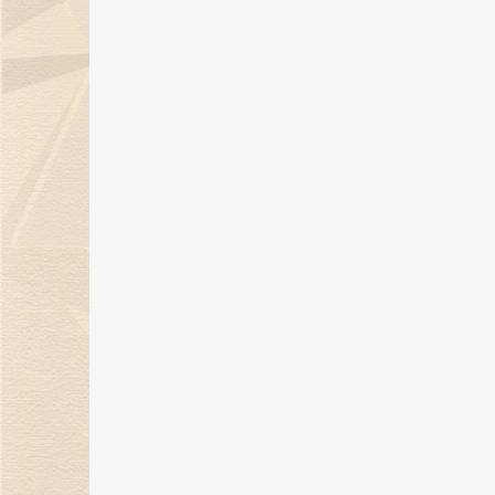
05 Aug 2024
《金伯利岩》新书发布会在沪隆重
举行
11 Jul 2024
29年匠心璀璨，金伯利钻石闪耀上
海珠宝展
06 Jun 2024
上海展|金伯利钻石将携29周年匠心
之作闪耀上海珠宝展
30 May 2024
金伯利钻石：29年匠心传承 遇见敦
煌传奇
17 May 2024
金伯利钻石开启「以钻言爱」520