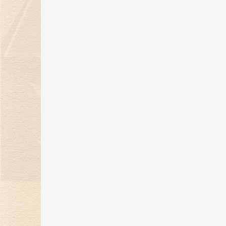
“钻志宏图 深耕卅载”金伯利钻石30
周年庆典圆满落幕
21 May 2025
金伯利钻石惊艳亮相第五届消博
会，展现珠宝艺术魅力
24 Apr 2025
金伯利钻石将闪耀登场消博会，绽
放珠宝魅力！
17 Mar 2025
“当打之年，再出发”金伯利钻石集
2024-2025年度盛典圆满落幕
14 Feb 2025
金蛇纳福焕新彩，新岁璀璨迎福至
17 Jan 2025