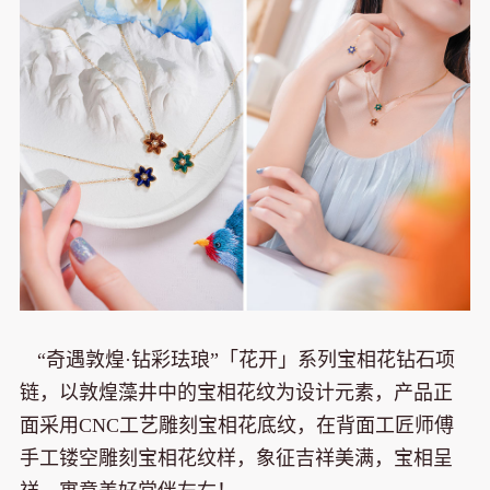
“奇遇敦煌·钻彩珐琅”「花开」系列宝相花钻石项
链，以敦煌藻井中的宝相花纹为设计元素，产品正
面采用CNC工艺雕刻宝相花底纹，在背面工匠师傅
手工镂空雕刻宝相花纹样，象征吉祥美满，宝相呈