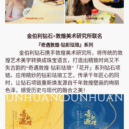
金伯利钻石×敦煌美术研究所联名
『奇遇敦煌·钻彩珐琅』系列
金伯利钻石携手敦煌美术研究所，将传统的敦
煌艺术美学转换成珠宝语言，打造出精致时尚又不
失古韵的“奇遇敦煌·钻彩珐琅”「花开」系列钻石项
链。应用精妙的钻彩珐琅工艺，传承千年匠心的同
时，让钻石项链重新焕发源自千年敦煌壁画的绚丽
色泽，感受历史与现代的融合之美！