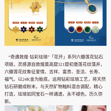
“奇遇敦煌·钻彩珐琅”「花开」系列六瓣莲花钻石
项链，灵感源自敦煌莫高窟321窟初唐莲花纹藻井，
六瓣莲花纹象征爱情、吉祥、富贵、圣洁、长寿、
福气。以24K金为胎底，运用钻彩珐琅工艺，将天然
钻石研磨成粉末，与天然矿物釉料混合调配，精心
打造，珐琅如同宝石一样通透，永不褪色，历久弥
新。