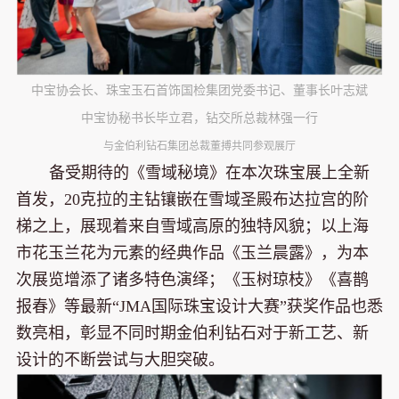
中宝协会长、珠宝玉石首饰国检集团党委书记、董事长叶志斌
中宝协秘书长毕立君，钻交所总裁林强一行
与金伯利钻石集团总裁董搏共同参观展厅
备受期待的《雪域秘境》在本次珠宝展上全新
首发，20克拉的主钻镶嵌在雪域圣殿布达拉宫的阶
梯之上，展现着来自雪域高原的独特风貌；以上海
市花玉兰花为元素的经典作品《玉兰晨露》，为本
次展览增添了诸多特色演绎；《玉树琼枝》《喜鹊
报春》等最新“JMA国际珠宝设计大赛”获奖作品也悉
数亮相，彰显不同时期金伯利钻石对于新工艺、新
设计的不断尝试与大胆突破。