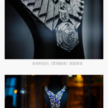
金伯利钻石《雪域秘境》高级珠宝