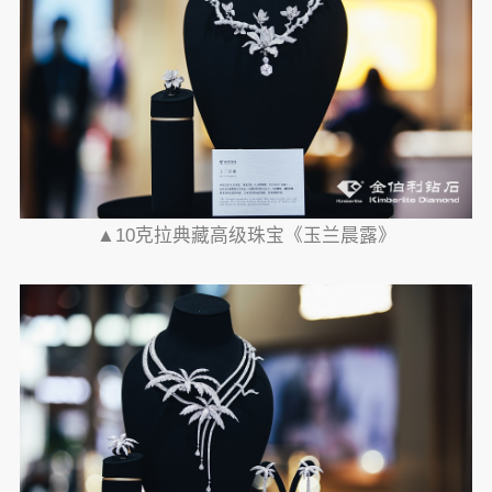
▲10克拉典藏高级珠宝《玉兰晨露》