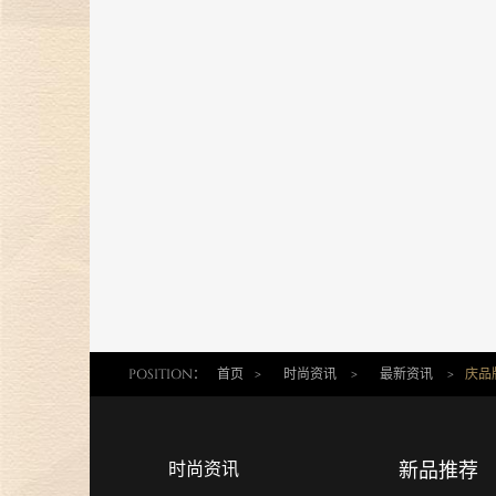
煌传奇
17 May 2024
金伯利钻石开启「以钻言爱」520
蜜告白季！
30 Apr 2024
金伯利钻石携珠宝臻品亮相第四届
消博会，展现东方美学魅力
16 Apr 2024
金伯利钻石展现东方美学魅力，即
将璀璨登场消博会
26 Mar 2024
POSITION：
首页
>
时尚资讯
>
最新资讯
>
庆品
“爱，与你同行”金伯利钻石集团年
盛典圆满落幕
时尚资讯
新品推荐
29 Feb 2024