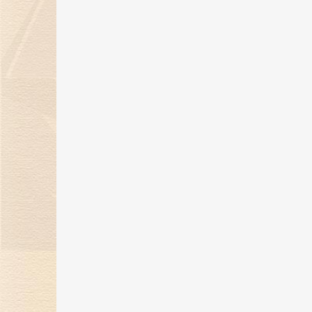
“钻志宏图 深耕卅载”金伯利钻石30
周年庆典圆满落幕
21 May 2025
金伯利钻石惊艳亮相第五届消博
会，展现珠宝艺术魅力
24 Apr 2025
金伯利钻石将闪耀登场消博会，绽
放珠宝魅力！
17 Mar 2025
“当打之年，再出发”金伯利钻石集
2024-2025年度盛典圆满落幕
14 Feb 2025
金蛇纳福焕新彩，新岁璀璨迎福至
17 Jan 2025