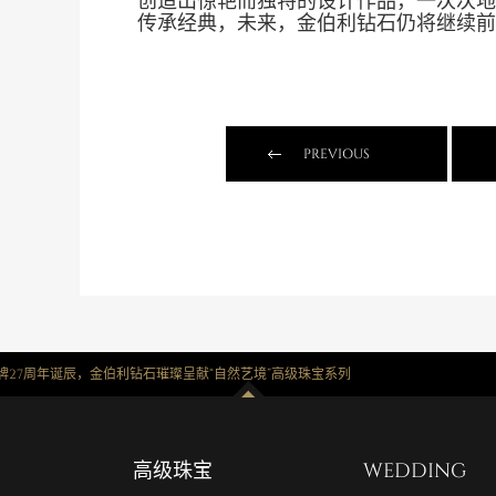
创造出惊艳而独特的设计作品，一次次地
传承经典，未来，金伯利钻石仍将继续前
甜
PREVIOUS
牌27周年诞辰，金伯利钻石璀璨呈献“自然艺境”高级珠宝系列
度
高级珠宝
WEDDING