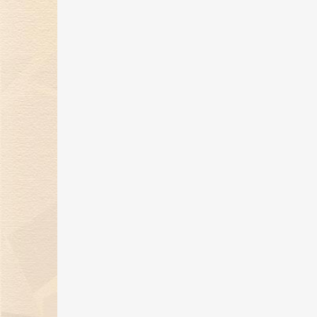
金伯利钻石闪耀2024上海首饰设计
腕表周，奏响天然钻石华美乐章
02 Jan 2025
金伯利钻石优雅呈现「宝石珐琅」
系列，引领金致主义新风尚
12 Dec 2024
金伯利钻石盛世霓裳高级珠宝亮相
东方意象时尚盛典
21 Oct 2024
璀璨初秋，邂逅香江 | 金伯利钻石
相香港珠宝首饰展览会
20 Sep 2024
金伯利钻石成为2024中国网球公开
赛官方独家钻石供应商