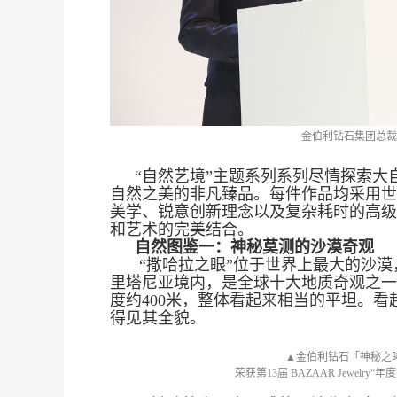
金伯利钻石集团总
“自然艺境”主题系列系列尽情探索大
自然之美的非凡臻品。每件作品均采用世
美学、锐意创新理念以及复杂耗时的高级
和艺术的完美结合。
自然图鉴一：神秘莫测的沙漠奇观
“撒哈拉之眼”位于世界上最大的沙
里塔尼亚境内，是全球十大地质奇观之一
团
度约400米，整体看起来相当的平坦。
得见其全貌。
▲金伯利钻石「神秘之
荣获第13届 BAZAAR Jewelry