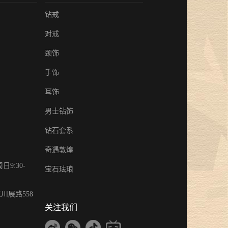
钻戒
对戒
颈饰
手饰
耳饰
男士钻饰
钻石套系
奇遇敦煌
9:30-
宝石珐琅
川展路558
关注我们