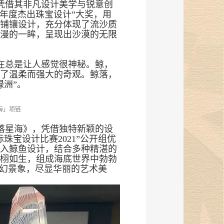
凭借其非凡设计美学与锐意创
ry“年度杰出珠宝设计”大奖，用
铺镶设计，充分体现了流沙质
漫的一眸，呈现出沙漠的无限
在总是让人感觉很神秘。鲸，
了温柔而强大的奇观。鲸落，
绿洲”。
海」项链
落星海》，凭借独特新颖的设
珠宝设计比赛2021”公开组优
入鲸鱼设计，结合多种精湛的
栩如生，组成海底世界中勃勃
奇幻景象，尽显华丽的艺术美