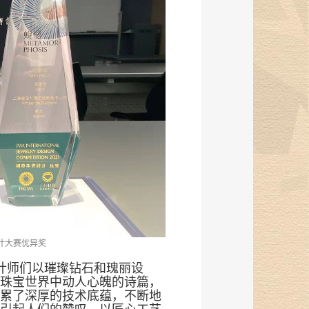
设计大赛优异奖
计师们以璀璨钻石和瑰丽设
珠宝世界中动人心魄的诗篇，
累了深厚的技术底蕴，不断地