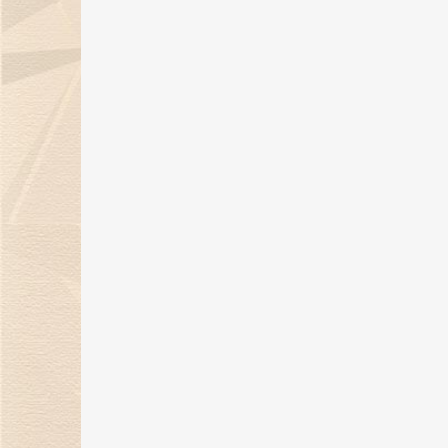
06 Sep 2024
金伯利钻石：七夕浪漫季，用爱与
钻石联结你我！
05 Aug 2024
《金伯利岩》新书发布会在沪隆重
举行
11 Jul 2024
29年匠心璀璨，金伯利钻石闪耀上
海珠宝展
06 Jun 2024
上海展|金伯利钻石将携29周年匠心
之作闪耀上海珠宝展
30 May 2024
金伯利钻石：29年匠心传承 遇见敦