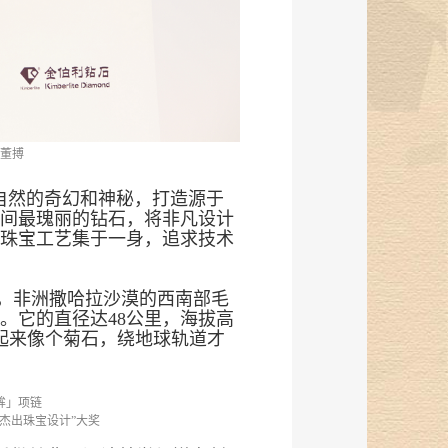
裁董搏
自然的奇幻和神秘，打造源于
间最瑰丽的钻石，将非凡设计
珠宝工艺集于一身，追求技术
漠，非洲撒哈拉沙漠的西南部毛
。它的直径达48公里，海拔高
看起来像个菊石，绕地球轨道才
眸」项链
“年度杰出珠宝设计”大奖