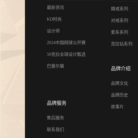
金伯利钻石倾情呈献「完美恋人」
最新资讯
婚戒系列
系列对戒，诠释现代爱情观！
KD时尚
对戒系列
19 Jan 2024
设计师
套系系列
天然钻石点亮璀璨盛宴，金伯利钻
石获BAZAAR Jewelry“年度杰出
2024中国网球公开赛
克拉钻系列
宝设计”大奖！
50克拉全球设计甄选
26 Dec 2023
巴塞尔展
品牌介绍
金伯利钻石璀璨亮相2023上海首饰
设计腕表周，带来天然钻石奢华盛
品牌文化
宴！
品牌历史
22 Dec 2023
品牌服务
故事片
12月21日，金伯利钻石邀您共度年
示爱日！
售后服务
15 Dec 2023
联系我们