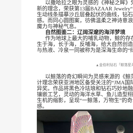
以撒哈拉之眼为灵感的《神秘之眸》
新的理念，荣获第13届BAZAAR Jewel
生动线条描摹沙丘层叠起伏的曲线，钻石
感。而同心圆图案，彷佛温柔之神诗意浪
魔力与神秘气息。
自然图鉴二：辽阔深邃的海洋梦境
作为地球上最大的哺乳动物，鲸的存
生于海，长于海，反哺海，给大自然创造
与热液、冷泉一同被称为是深海生命的“
▲金伯利钻石「鲸落星
以鲸落的奇幻瞬间为灵感来源的《鲸
计理念荣获亚洲地区备受关注的“JMA国际
异奖。作品将黑色冷珐琅和钻石巧妙地融
镶嵌工艺，灵动的海洋水草、鱼儿造型栩
亮
生机的缩影，呈现“一鲸落，万物生”的
感。