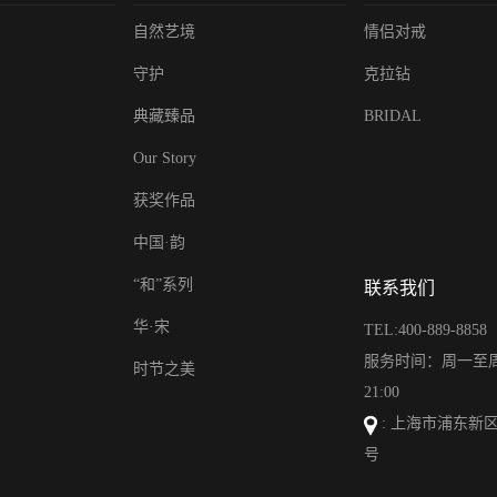
自然艺境
情侣对戒
守护
克拉钻
典藏臻品
BRIDAL
珠
Our Story
获奖作品
中国·韵
“和”系列
联系我们
华·宋
TEL:400-889-8858
服务时间：周一至周日
时节之美
度
21:00
: 上海市浦东新区
号