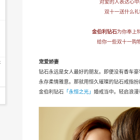
对爱的人表达心中
双十一送什么礼
金伯利钻石
为你奉上
给你一些双十一购
宠爱娇妻
开
钻石永远是女人最好的朋友。即便没有香车豪
永存柔情雅意。那就用恒久璀璨的钻石戒指扮
金伯利钻石
「永恒之光」
婚戒当中。轻启浪漫