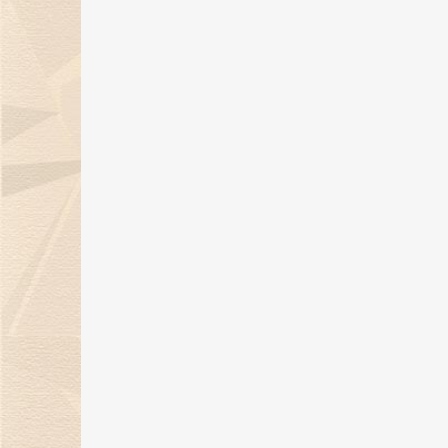
金伯利钻石倾情呈献「完美恋人」
系列对戒，诠释现代爱情观！
19 Jan 2024
天然钻石点亮璀璨盛宴，金伯利钻
石获BAZAAR Jewelry“年度杰出
宝设计”大奖！
26 Dec 2023
金伯利钻石璀璨亮相2023上海首饰
设计腕表周，带来天然钻石奢华盛
宴！
22 Dec 2023
12月21日，金伯利钻石邀您共度年
示爱日！
15 Dec 2023