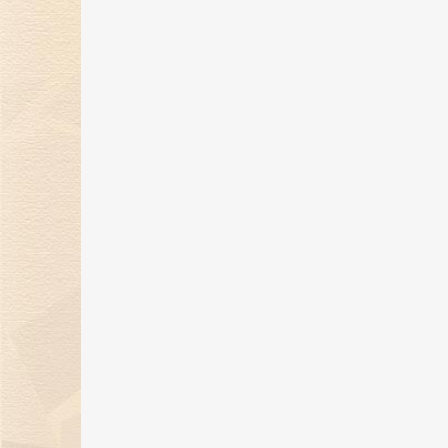
金伯利钻石闪耀2024上海首饰设计
腕表周，奏响天然钻石华美乐章
02 Jan 2025
金伯利钻石优雅呈现「宝石珐琅」
系列，引领金致主义新风尚
12 Dec 2024
金伯利钻石盛世霓裳高级珠宝亮相
东方意象时尚盛典
21 Oct 2024
璀璨初秋，邂逅香江 | 金伯利钻石
相香港珠宝首饰展览会
20 Sep 2024
金伯利钻石成为2024中国网球公开
赛官方独家钻石供应商