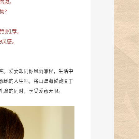
感激。
物？
特别推荐，
物灵感。
宅，爱妻却同你风雨兼程，生活中
靓她的人生吧，将山盟海誓藏匿于
礼盒的同时，享受爱意无限。