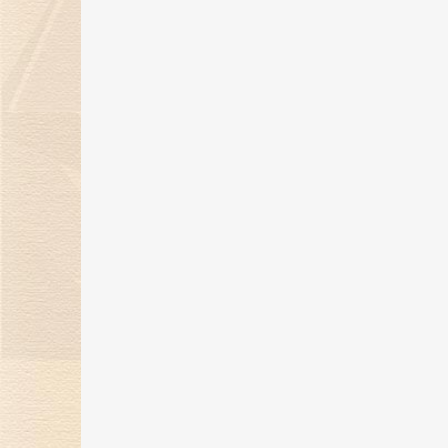
“钻志宏图 深耕卅载”金伯利钻石30
周年庆典圆满落幕
21 May 2025
金伯利钻石惊艳亮相第五届消博
会，展现珠宝艺术魅力
24 Apr 2025
金伯利钻石将闪耀登场消博会，绽
放珠宝魅力！
17 Mar 2025
“当打之年，再出发”金伯利钻石集
2024-2025年度盛典圆满落幕
14 Feb 2025
金蛇纳福焕新彩，新岁璀璨迎福至
17 Jan 2025