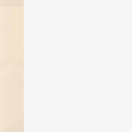
煌传奇
17 May 2024
金伯利钻石开启「以钻言爱」520
蜜告白季！
30 Apr 2024
金伯利钻石携珠宝臻品亮相第四届
消博会，展现东方美学魅力
16 Apr 2024
金伯利钻石展现东方美学魅力，即
将璀璨登场消博会
26 Mar 2024
“爱，与你同行”金伯利钻石集团年
盛典圆满落幕
29 Feb 2024