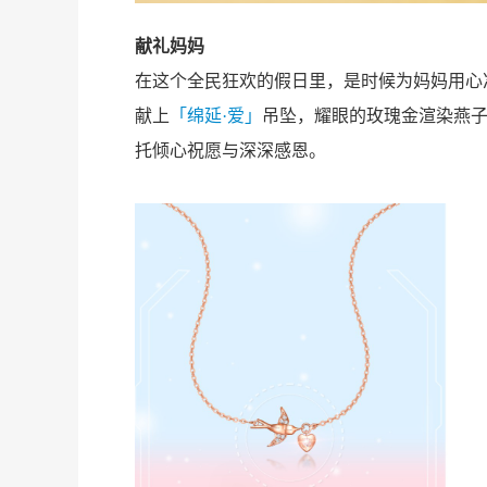
献礼妈妈
在这个全民狂欢的假日里，是时候为妈妈用心
献上
「绵延·爱」
吊坠，耀眼的玫瑰金渲染燕
托倾心祝愿与深深感恩。
珠
度