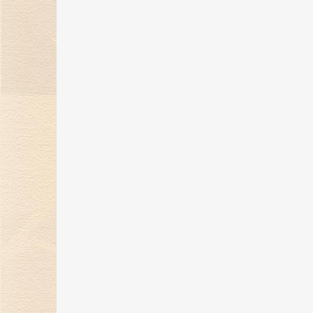
金伯利钻石“奇遇敦煌”系列新品上
市，解锁秋冬时髦穿搭！
07 Nov 2023
金伯利钻石携手2023中国网球公开
赛，打造精彩体育盛宴！
24 Oct 2023
金伯利钻石「誓爱ING」浪漫婚礼
开启，缔结爱的契约！
27 Sep 2023
自然艺境——金伯利钻石赴香港国际
珠宝展璀璨之旅！
25 Sep 2023
金伯利钻石9月相约香港珠宝展 演
自然艺境之美
13 Sep 2023