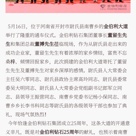
5月16日，位于河南省开封市尉氏县南曹乡的
金伯利大道
举行了隆重的通车仪式。金伯利钻石集团董事长
董留生先
生
和集团总裁
董搏先生
莅临现场，作为从尉氏县走出来的
成功企业家，董留生先生有着浓厚的家乡情结，富贵不忘
桑梓、倾情回报家乡，此次捐建的金伯利大道寄托了董留
生先生及董搏先生对家乡深厚的感情。尉氏县人大常委会
主任吴六零同志、尉氏县政协主席高玲同志、尉氏县委常
委吴大明同志、尉氏县人大常委会党组副书记郎军立同
志、县领导王振营同志、南曹乡党委书记杨小保同志、南
曹乡乡长李书科同志等尉氏县的各级领导干部也参加了典
礼，现场气氛热烈！
今年恰逢金伯利钻石集团成立25周年，这条大道的开通意
义非凡，既是对
金伯利钻石25周年
的献礼，也预示着南曹