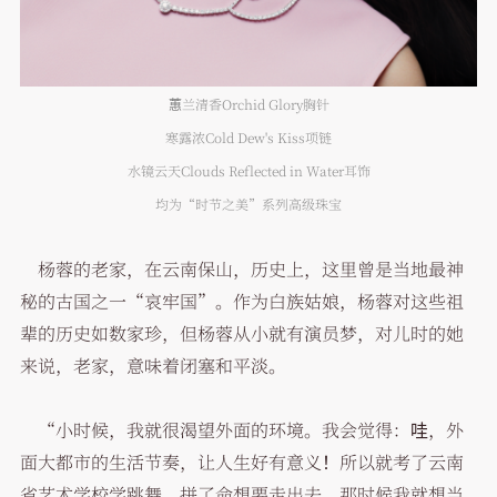
蕙兰清香Orchid Glory胸针
寒露浓Cold Dew's Kiss项链
水镜云天Clouds Reflected in Water耳饰
均为“时节之美”系列高级珠宝
杨蓉的老家，在云南保山，历史上，这里曾是当地最神
秘的古国之一“哀牢国”。作为白族姑娘，杨蓉对这些祖
辈的历史如数家珍，但杨蓉从小就有演员梦，对儿时的她
来说，老家，意味着闭塞和平淡。
“小时候，我就很渴望外面的环境。我会觉得：哇，外
面大都市的生活节奏，让人生好有意义！所以就考了云南
省艺术学校学跳舞，拼了命想要走出去。那时候我就想当