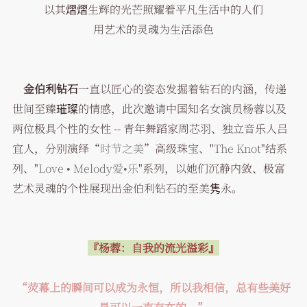
以其熠熠生辉的光芒照耀着平凡生活中的人们
用艺术的灵魂为生活添色
金伯利钻石
一直以匠心的姿态发掘着钻石的内涵，传递
世间至臻璀璨的情感，此次邀请中国知名女演员杨蓉以及
两位极具个性的女性 -- 青年舞蹈家周芯羽、独立音乐人吕
宜人，分别演绎“
时节之美
”高级珠宝、"
The Knot
"结系
列、"
Love • Melody爱•乐
"系列，以她们沉静内敛、极富
艺术灵魂的个性展现出金伯利钻石的至美隽永。
『杨蓉：
自我的流光溢彩』
“荧幕上的瞬间可以成为永恒，所以我相信，总有些美好