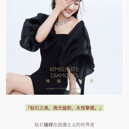
「钻石之美，流光溢彩，永恒挚爱。」
钻石徜徉在浪漫主义的世界里