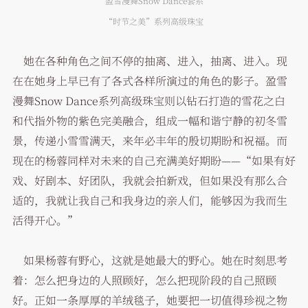
盈雪漫舞Snow Dance套系
“时节之美”系列高级珠宝
她在各种角色之间不停的抽离、进入，抽离、进入。现
在在她身上早已有了各式各样所演过的角色的影子。盈雪
漫舞Snow Dance系列高级珠宝则以钻石打造的雪花之白
和代指外物的紫色完美融合，组成一幅和谐宁静的初冬雪
景，传递小雪雪满天，来年必丰年的殷切期盼和祝福。而
现在的杨蓉同样对未来的自己充满美好期盼——“如果有好
戏、好剧本、好团队，我就会拍新戏，但如果没有那么合
适的，我就让我自己和我身边的亲人们，能够因为我而生
活得开心。”
如果杨蓉有野心，这就是她最大的野心。她在时刻思考
着：怎么把身边的人照顾好，怎么把现阶段的自己照顾
好。正如一条厚厚的羊绒毯子，她要把一切值得珍视之物