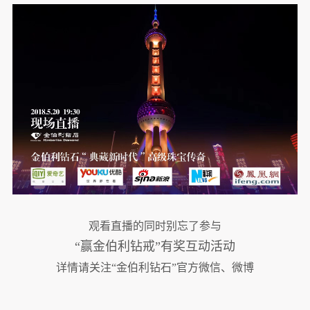
观看直播的同时别忘了参与
“赢金伯利钻戒”
有奖互动活动
详情请关注“金伯利钻石”官方微信、微博