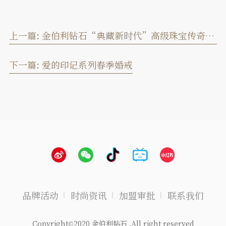
上一篇:
金伯利钻石“典藏新时代”高级珠宝传奇璀璨东方明珠
下一篇:
爱的印记系列春季婚戒
品牌活动
时尚资讯
加盟审批
联系我们
Copyright©2020 金伯利钻石 .All right reserved