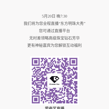
5月20日 晚7:30
我们将为您全程直播“东方明珠大秀”
您可通过直播平台
无时差领略高级珠宝钻石芳华
更有神秘嘉宾为您解锁互动福利
爱奇艺直播