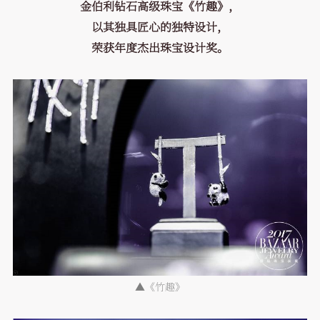
金伯利钻石高级珠宝《竹趣》，
以其独具匠心的独特设计，
荣获年度杰出珠宝设计奖。
▲
《竹趣》