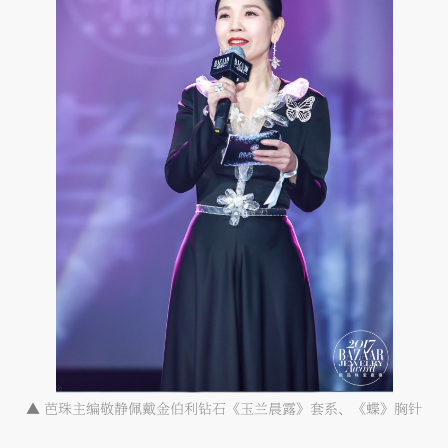
▲
芭珠主编敬静佩戴金伯利钻石《玉兰晨露》套系、《蝶》胸针