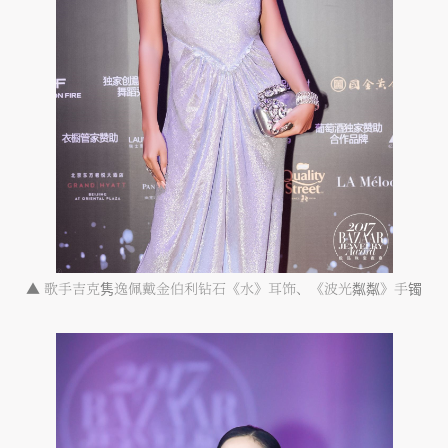
▲
歌手吉克隽逸佩戴金伯利钻石《水》耳饰、《波光粼粼》手镯