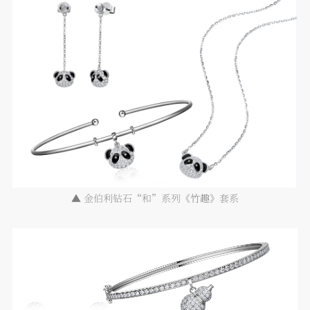
▲
金伯利钻石“和”系列《
竹趣
》套系