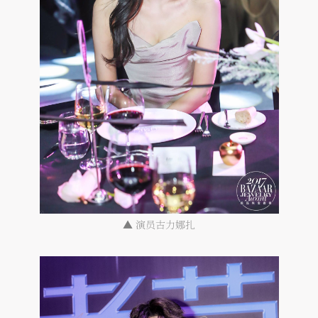
▲
演员古力娜扎