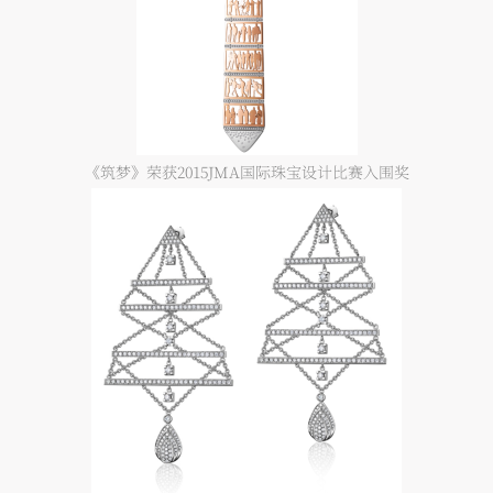
《筑梦》荣获2015JMA国际珠宝设计比赛入围奖