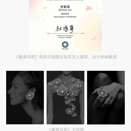
《凝香风荷》荣获手绘图优异奖及入围奖，设计师林紫淳
《凝香风荷》手绘图