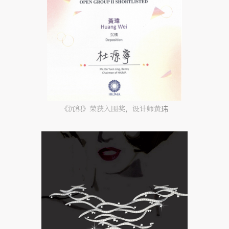
《沉积》荣获入围奖，设计师黄玮