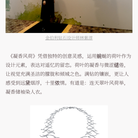
金伯利钻石设计师林紫淳
《凝香风荷》凭借独特的创意灵感，运用蜿蜒的荷叶作为
设计元素，表达对遥忆的留恋。荷叶的凝香与微涩缱倦，
让视觉充满圣洁的朦胧和倾城之色。满钻的镶嵌，更让人
感受到远黛烟浮，十里侬情。有道是：连天翠叶风荷举，
凝香储袖染人衣。