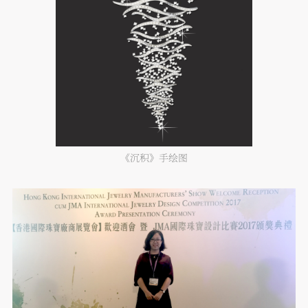
《沉积》手绘图