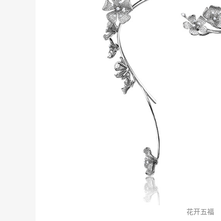
珠
度
花开五福