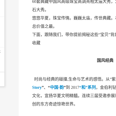
60套典藏中国风高级珠宝高调亮相太庙大秀
石大秀。
悠悠华夏，珠宝传情。巍巍太庙，传世典藏。
总价值之最。
下面，跟随我们，带你提前揭秘这些“宝贝”
收藏
开
国风经典
时尚与经典的碰撞,生命与艺术的感悟。从“紫
Story
”
、
“
中国·韵
”
到 2017
“和”系列
，金伯利
文化，宣扬华夏文明精髓。连续三届受邀参展
创的东方奇迹惊艳世界。