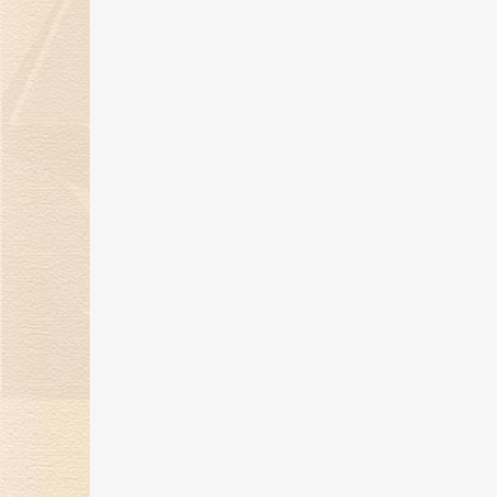
“钻志宏图 深耕卅载”金伯利钻石30
周年庆典圆满落幕
21 May 2025
金伯利钻石惊艳亮相第五届消博
会，展现珠宝艺术魅力
24 Apr 2025
金伯利钻石将闪耀登场消博会，绽
放珠宝魅力！
17 Mar 2025
“当打之年，再出发”金伯利钻石集
2024-2025年度盛典圆满落幕
14 Feb 2025
金蛇纳福焕新彩，新岁璀璨迎福至
17 Jan 2025