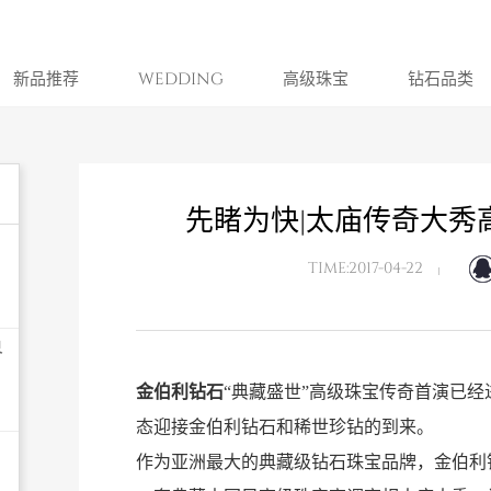
新品推荐
WEDDING
高级珠宝
钻石品类
先睹为快|太庙传奇大秀
TIME:2017-04-22
界
金伯利钻石
“典藏盛世”高级珠宝传奇首演已
态迎接金伯利钻石和稀世珍钻的到来。
作为亚洲最大的典藏级钻石珠宝品牌，金伯利