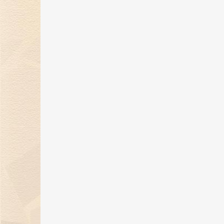
金伯利钻石闪耀2024上海首饰设计
腕表周，奏响天然钻石华美乐章
02 Jan 2025
金伯利钻石优雅呈现「宝石珐琅」
系列，引领金致主义新风尚
12 Dec 2024
金伯利钻石盛世霓裳高级珠宝亮相
东方意象时尚盛典
21 Oct 2024
璀璨初秋，邂逅香江 | 金伯利钻石
相香港珠宝首饰展览会
20 Sep 2024
金伯利钻石成为2024中国网球公开
赛官方独家钻石供应商