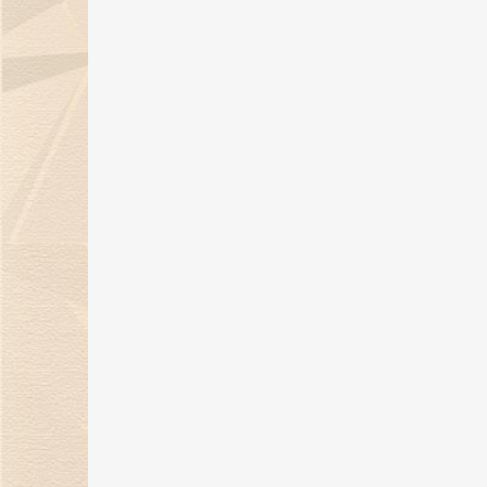
06 Sep 2024
金伯利钻石：七夕浪漫季，用爱与
钻石联结你我！
05 Aug 2024
《金伯利岩》新书发布会在沪隆重
举行
11 Jul 2024
29年匠心璀璨，金伯利钻石闪耀上
海珠宝展
06 Jun 2024
上海展|金伯利钻石将携29周年匠心
之作闪耀上海珠宝展
30 May 2024
金伯利钻石：29年匠心传承 遇见敦