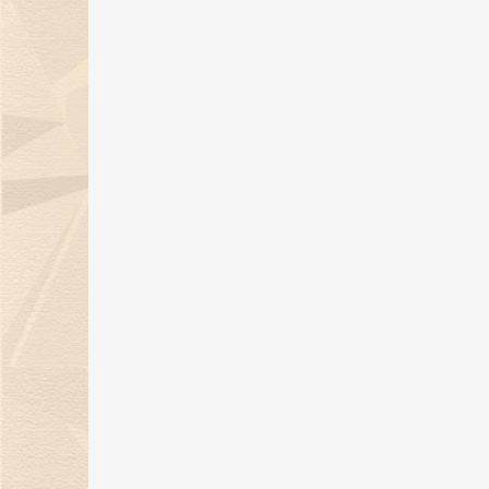
金伯利钻石倾情呈献「完美恋人」
系列对戒，诠释现代爱情观！
19 Jan 2024
天然钻石点亮璀璨盛宴，金伯利钻
石获BAZAAR Jewelry“年度杰出
宝设计”大奖！
26 Dec 2023
金伯利钻石璀璨亮相2023上海首饰
设计腕表周，带来天然钻石奢华盛
宴！
22 Dec 2023
12月21日，金伯利钻石邀您共度年
示爱日！
15 Dec 2023