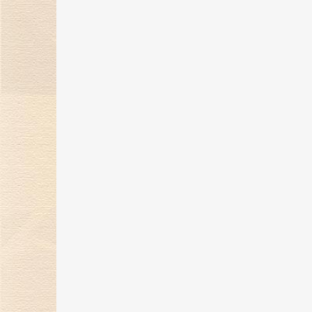
金伯利钻石“奇遇敦煌”系列新品上
市，解锁秋冬时髦穿搭！
07 Nov 2023
金伯利钻石携手2023中国网球公开
赛，打造精彩体育盛宴！
24 Oct 2023
金伯利钻石「誓爱ING」浪漫婚礼
开启，缔结爱的契约！
27 Sep 2023
自然艺境——金伯利钻石赴香港国际
珠宝展璀璨之旅！
25 Sep 2023
金伯利钻石9月相约香港珠宝展 演
自然艺境之美
13 Sep 2023