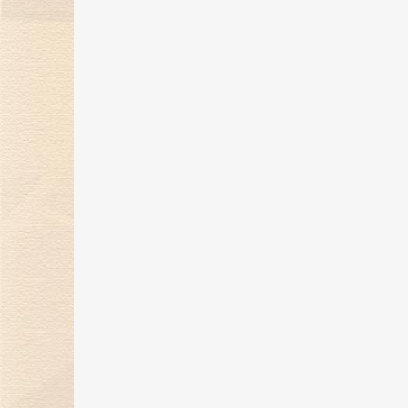
煌传奇
17 May 2024
金伯利钻石开启「以钻言爱」520
蜜告白季！
30 Apr 2024
金伯利钻石携珠宝臻品亮相第四届
消博会，展现东方美学魅力
16 Apr 2024
金伯利钻石展现东方美学魅力，即
将璀璨登场消博会
26 Mar 2024
“爱，与你同行”金伯利钻石集团年
盛典圆满落幕
29 Feb 2024