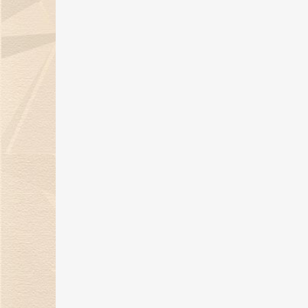
06 Sep 2024
金伯利钻石：七夕浪漫季，用爱与
钻石联结你我！
05 Aug 2024
《金伯利岩》新书发布会在沪隆重
举行
11 Jul 2024
29年匠心璀璨，金伯利钻石闪耀上
海珠宝展
06 Jun 2024
上海展|金伯利钻石将携29周年匠心
之作闪耀上海珠宝展
30 May 2024
金伯利钻石：29年匠心传承 遇见敦