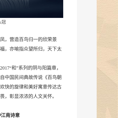
头冠
凤，营造百鸟归一的欣荣景
福，亦喻指众望所归，天下太
2017“和”系列的阴与阳篇章，
材自中国民间典故传说《百鸟朝
欢快的旋律和美好寓意传达古
畏，彰显浓浓的人文关怀。
种江南诗意