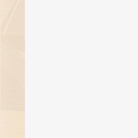
“钻志宏图 深耕卅载”金伯利钻石30
周年庆典圆满落幕
21 May 2025
金伯利钻石惊艳亮相第五届消博
会，展现珠宝艺术魅力
24 Apr 2025
金伯利钻石将闪耀登场消博会，绽
放珠宝魅力！
17 Mar 2025
“当打之年，再出发”金伯利钻石集
2024-2025年度盛典圆满落幕
14 Feb 2025
金蛇纳福焕新彩，新岁璀璨迎福至
17 Jan 2025