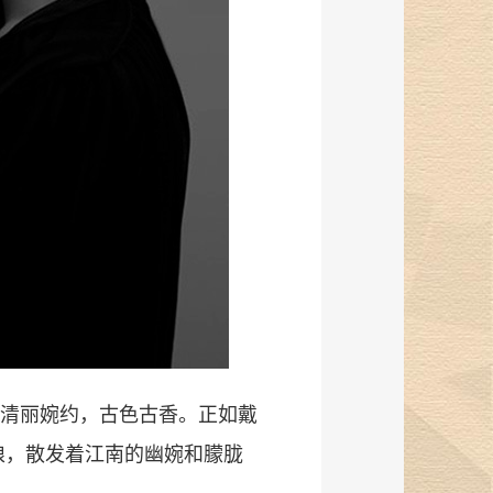
清丽婉约，古色古香。正如戴
娘，散发着江南的幽婉和朦胧