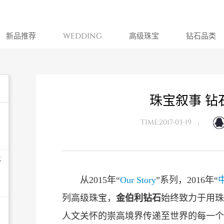
新品推荐
WEDDING
高级珠宝
钻石品类
珠宝叙事 钻
TIME:2017-03-19
界
从2015年“
Our Story
”系列，2016年“
列高级珠宝，
金伯利钻石
始终致力于用珠
人文关怀的崇高境界传递至世界的每一个