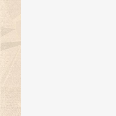
金伯利钻石倾情呈献「完美恋人」
系列对戒，诠释现代爱情观！
19 Jan 2024
天然钻石点亮璀璨盛宴，金伯利钻
石获BAZAAR Jewelry“年度杰出
宝设计”大奖！
26 Dec 2023
金伯利钻石璀璨亮相2023上海首饰
设计腕表周，带来天然钻石奢华盛
宴！
22 Dec 2023
12月21日，金伯利钻石邀您共度年
示爱日！
15 Dec 2023