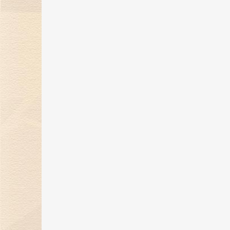
煌传奇
17 May 2024
金伯利钻石开启「以钻言爱」520
蜜告白季！
30 Apr 2024
金伯利钻石携珠宝臻品亮相第四届
消博会，展现东方美学魅力
16 Apr 2024
金伯利钻石展现东方美学魅力，即
将璀璨登场消博会
26 Mar 2024
“爱，与你同行”金伯利钻石集团年
盛典圆满落幕
29 Feb 2024