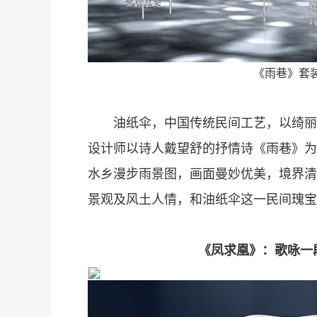
《雨巷》套
油纸伞，中国传统民间工艺，以绮丽
季
设计师以诗人戴望舒的抒情诗《雨巷》为
水乡漫步雨景图，画面曼妙优美，境界清
景观及风土人情，和油纸伞这一民间瑰宝
《凤求凰》：歌咏一
绎