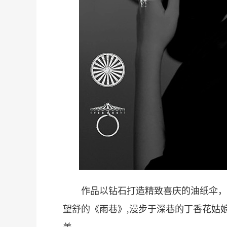
甜
度
作品以钻石打造精致喜庆的油纸伞，
望舒的《雨巷》,漫步于深巷的丁香花姑