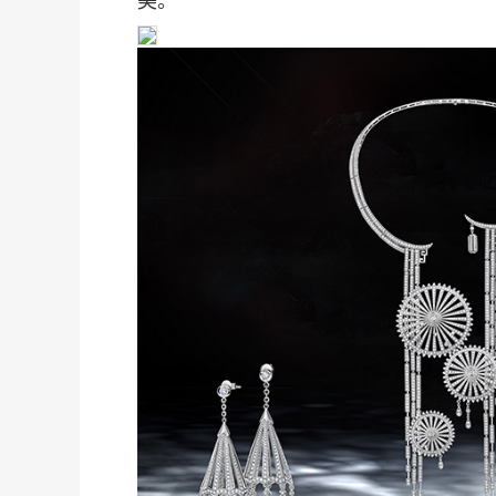
美。
珠
度