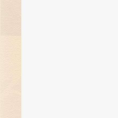
金伯利钻石“奇遇敦煌”系列新品上
市，解锁秋冬时髦穿搭！
07 Nov 2023
金伯利钻石携手2023中国网球公开
赛，打造精彩体育盛宴！
24 Oct 2023
金伯利钻石「誓爱ING」浪漫婚礼
开启，缔结爱的契约！
27 Sep 2023
自然艺境——金伯利钻石赴香港国际
珠宝展璀璨之旅！
25 Sep 2023
金伯利钻石9月相约香港珠宝展 演
自然艺境之美
13 Sep 2023