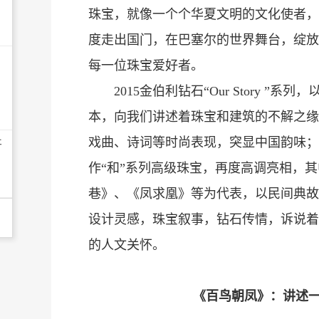
珠宝，就像一个个华夏文明的文化使者，
度走出国门，在巴塞尔的世界舞台，绽放
每一位珠宝爱好者。
2015金伯利钻石“Our Story ”
本，向我们讲述着珠宝和建筑的不解之缘；2
戏曲、诗词等时尚表现，突显中国韵味；2
开
作“和”系列高级珠宝，再度高调亮相，
巷》、《凤求凰》等为代表，以民间典故
设计灵感，珠宝叙事，钻石传情，诉说着“
的人文关怀。
《百鸟朝凤》：讲述