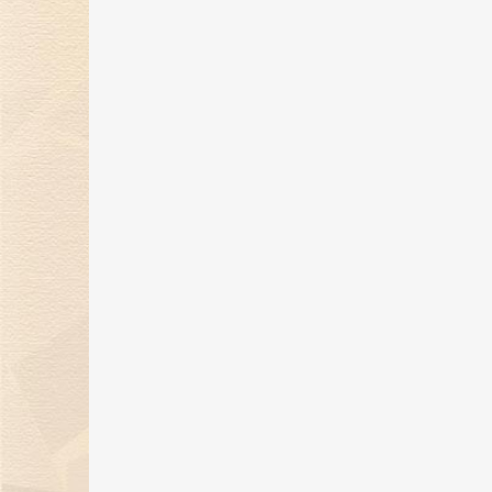
金伯利钻石闪耀2024上海首饰设计
腕表周，奏响天然钻石华美乐章
02 Jan 2025
金伯利钻石优雅呈现「宝石珐琅」
系列，引领金致主义新风尚
12 Dec 2024
金伯利钻石盛世霓裳高级珠宝亮相
东方意象时尚盛典
21 Oct 2024
璀璨初秋，邂逅香江 | 金伯利钻石
相香港珠宝首饰展览会
20 Sep 2024
金伯利钻石成为2024中国网球公开
赛官方独家钻石供应商