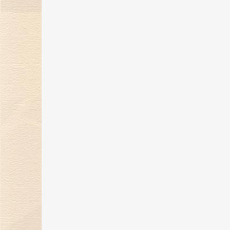
煌传奇
17 May 2024
金伯利钻石开启「以钻言爱」520
蜜告白季！
30 Apr 2024
金伯利钻石携珠宝臻品亮相第四届
消博会，展现东方美学魅力
16 Apr 2024
金伯利钻石展现东方美学魅力，即
将璀璨登场消博会
26 Mar 2024
“爱，与你同行”金伯利钻石集团年
盛典圆满落幕
29 Feb 2024