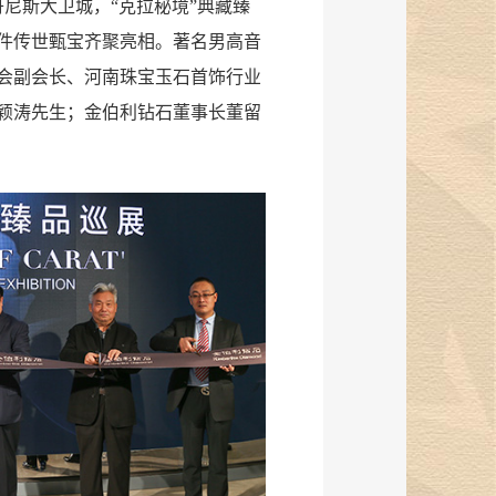
丹尼斯大卫城，“克拉秘境”典藏臻
件传世甄宝齐聚亮相。著名男高音
会副会长、河南珠宝玉石首饰行业
颖涛先生；金伯利钻石董事长董留