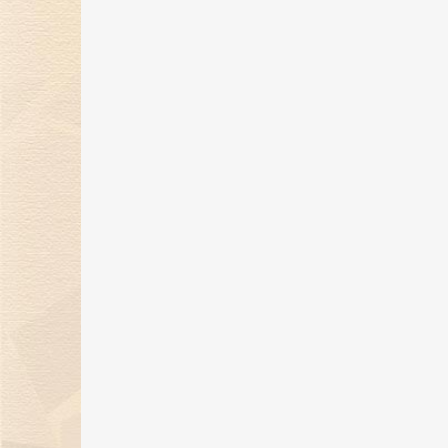
金伯利钻石闪耀2024上海首饰设计
腕表周，奏响天然钻石华美乐章
02 Jan 2025
金伯利钻石优雅呈现「宝石珐琅」
系列，引领金致主义新风尚
12 Dec 2024
金伯利钻石盛世霓裳高级珠宝亮相
东方意象时尚盛典
21 Oct 2024
璀璨初秋，邂逅香江 | 金伯利钻石
相香港珠宝首饰展览会
20 Sep 2024
金伯利钻石成为2024中国网球公开
赛官方独家钻石供应商