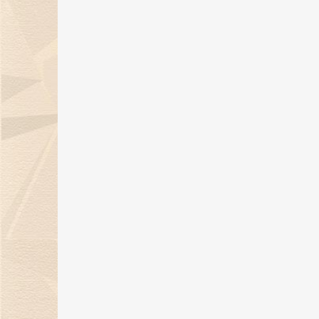
金伯利钻石倾情呈献「完美恋人」
系列对戒，诠释现代爱情观！
19 Jan 2024
天然钻石点亮璀璨盛宴，金伯利钻
石获BAZAAR Jewelry“年度杰出
宝设计”大奖！
26 Dec 2023
金伯利钻石璀璨亮相2023上海首饰
设计腕表周，带来天然钻石奢华盛
宴！
22 Dec 2023
12月21日，金伯利钻石邀您共度年
示爱日！
15 Dec 2023