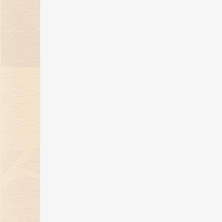
金伯利钻石“奇遇敦煌”系列新品上
市，解锁秋冬时髦穿搭！
07 Nov 2023
金伯利钻石携手2023中国网球公开
赛，打造精彩体育盛宴！
24 Oct 2023
金伯利钻石「誓爱ING」浪漫婚礼
开启，缔结爱的契约！
27 Sep 2023
自然艺境——金伯利钻石赴香港国际
珠宝展璀璨之旅！
25 Sep 2023
金伯利钻石9月相约香港珠宝展 演
自然艺境之美
13 Sep 2023