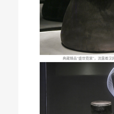
季
典藏臻品“盛世霓裳”，流露着汉
绎