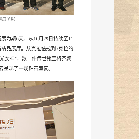
巡展剪彩
为期6天，从10月29日持续至11
石精品展厅。从克拉钻戒到5克拉的
“月光女神”，数十件传世甄宝将齐聚
者呈现了一场钻石盛宴。