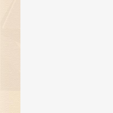
“钻志宏图 深耕卅载”金伯利钻石30
周年庆典圆满落幕
21 May 2025
金伯利钻石惊艳亮相第五届消博
会，展现珠宝艺术魅力
24 Apr 2025
金伯利钻石将闪耀登场消博会，绽
放珠宝魅力！
17 Mar 2025
“当打之年，再出发”金伯利钻石集
2024-2025年度盛典圆满落幕
14 Feb 2025
金蛇纳福焕新彩，新岁璀璨迎福至
17 Jan 2025