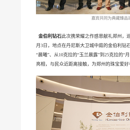
嘉宾共同为典藏臻品
金伯利钻石
此次携荣耀之作感恩献礼郑州，巡展
月3日，地点在丹尼斯大卫城中庭的金伯利钻
“晨曦”、从10克拉的“玉兰晨露”到25克拉的
亮相，与民众近距离接触，为郑州的珠宝爱好
团