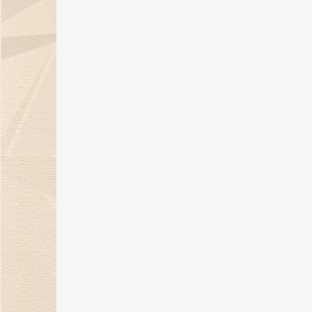
06 Sep 2024
金伯利钻石：七夕浪漫季，用爱与
钻石联结你我！
05 Aug 2024
《金伯利岩》新书发布会在沪隆重
举行
11 Jul 2024
29年匠心璀璨，金伯利钻石闪耀上
海珠宝展
06 Jun 2024
上海展|金伯利钻石将携29周年匠心
之作闪耀上海珠宝展
30 May 2024
金伯利钻石：29年匠心传承 遇见敦