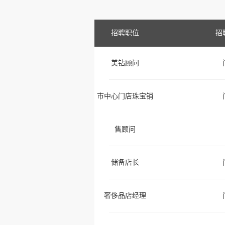
招聘职位
招
美钻顾问
市中心门店珠宝销
售顾问
储备店长
奢侈品店经理