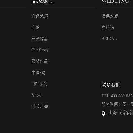
高级珠宝
WEDDING
自然艺境
情侣对戒
守护
克拉钻
典藏臻品
BRIDAL
Our Story
获奖作品
中国·韵
“和”系列
联系我们
华·宋
TEL:400-889-885
服务时间：周一至周日
时节之美
: 上海市浦东新