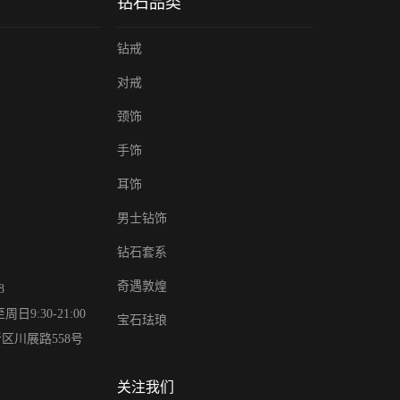
钻石品类
钻戒
对戒
颈饰
手饰
耳饰
男士钻饰
钻石套系
奇遇敦煌
8
9:30-21:00
宝石珐琅
区川展路558号
关注我们